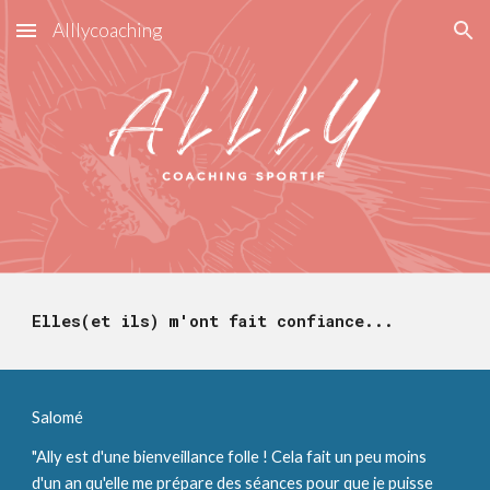
Alllycoaching
Skip to main content
Skip to navigation
Elles(et ils) m'ont fait confiance... 
Salomé
"Ally est d'une bienveillance folle ! Cela fait un peu moins 
d'un an qu'elle me prépare des séances pour que je puisse 